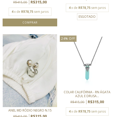
R$315,00
R$415,00
4
x de
R$78,75
sem juros
4
x de
R$78,75
sem juros
ESGOTADO
24
%
OFF
COLAR CALIFÓRNIA - RN ÁGATA
AZUL E DRUSA...
R$315,00
R$415,00
ANEL MD RÓDIO NEGRO N.15
4
x de
R$78,75
sem juros
R$315,00
R$415,00