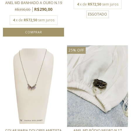
ANEL MD BANHADO A OURO N.19
4
x de
R$72,50
sem juros
R$290,00
R$390,00
ESGOTADO
4
x de
R$72,50
sem juros
25
%
OFF
COLAR MARIA DOLORES AMETISTA
ANEL MD RÓDIO NEGRO N.17