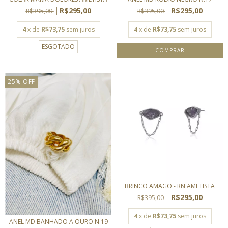
R$295,00
R$295,00
R$395,00
R$395,00
4
x de
R$73,75
sem juros
4
x de
R$73,75
sem juros
ESGOTADO
25
%
OFF
BRINCO AMAGO - RN AMETISTA
R$295,00
R$395,00
4
x de
R$73,75
sem juros
ANEL MD BANHADO A OURO N.19