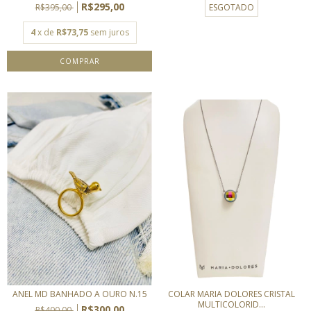
R$295,00
R$395,00
ESGOTADO
4
x de
R$73,75
sem juros
ANEL MD BANHADO A OURO N.15
COLAR MARIA DOLORES CRISTAL
MULTICOLORID...
R$300,00
R$400,00