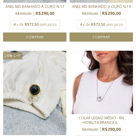
ANEL MD BANHADO A OURO N.17
ANEL MD BANHADO A OURO N.19
R$290,00
R$290,00
R$390,00
R$390,00
4
x de
R$72,50
sem juros
4
x de
R$72,50
sem juros
26
%
OFF
COLAR LEGNO MÉDIO - RN
HOWLITA BRANCA E...
R$290,00
R$390,00