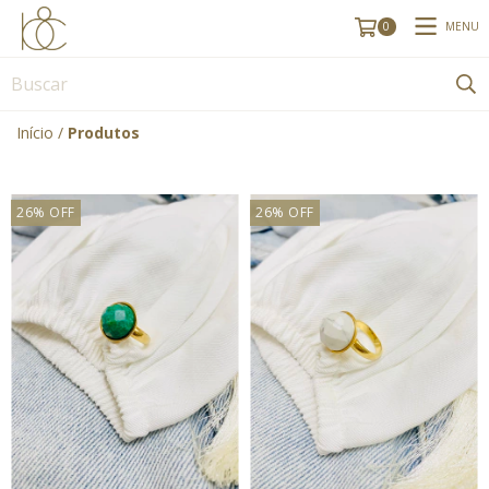
MENU
0
Início
/
Produtos
26
%
OFF
26
%
OFF