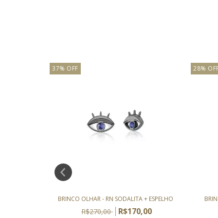
37
%
OFF
28
%
OF
N CRISTAL
BRINCO OLHAR - RN SODALITA + ESPELHO
BRIN
,00
R$170,00
R$270,00