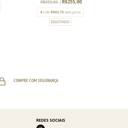
R$255,00
R$355,00
R$
4
x de
R$63,75
sem juros
4
x
ESGOTADO
COMPRE COM SEGURANÇA
REDES SOCIAIS